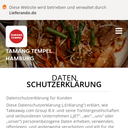
Diese Website wird betrieben und verwaltet durch
Lieferando.de
TAMANG TEMPEL
HAMBURG
DATEN
SCHUTZERKLÄRUNG
Datenschutzerklärung für Kunden
Diese Datenschutzerklärung („Erklärung“) erklärt, wie
Takeaway.com Group B.V. und seine Tochtergesellschaften
und verbundenen Unternehmen („JET“, „wir“, „uns“ oder
„unser“) personenbezogene Daten erheben, verwenden,
offenlegen, und anderweitig verarbeiten und gilt für die