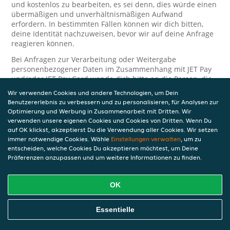
und kostenlos zu bearbeiten, es sei denn, dies würde einen
übermäßigen und unverhältnismäßigen Aufwand
erfordern. In bestimmten Fällen können wir dich bitten,
deine Identität nachzuweisen, bevor wir auf deine Anfrage
reagieren können.
Bei Anfragen zur Verarbeitung oder Weitergabe
personenbezogener Daten im Zusammenhang mit JET Pay
und/oder JET Pay Card wende dich bitte an die Person, die
dir das JET Pay-Guthaben gewährt (das kann dein
Wir verwenden Cookies und andere Technologien, um Dein
Arbeitgeber, Geschäftspartner usw. sein). Dies ist
Benutzererlebnis zu verbessern und zu personalisieren, für Analysen zur
erforderlich, da JET und die Person, die dir das Guthaben
Optimierung und Werbung in Zusammenarbeit mit Dritten. Wir
gewährt, eine separate Verantwortung für die Verarbeitung
verwenden unsere eigenen Cookies und Cookies von Dritten. Wenn Du
und den Schutz deiner personenbezogenen Daten haben.
auf OK klickst, akzeptierst Du die Verwendung aller Cookies. Wir setzen
immer notwendige Cookies. Wähle
Einstellungen verwalten
, um zu
Solltest du weitere Fragen oder Beschwerden in Bezug auf
entscheiden, welche Cookies Du akzeptieren möchtest, um Deine
die Verarbeitung deiner personenbezogenen Daten haben,
Präferenzen anzupassen und um weitere Informationen zu finden.
kontaktieren wir dich gerne. Wir würden uns auch über
Tipps oder Vorschläge zur Verbesserung unserer Erklärung
freuen.
OK
Sicherheit
Essentielle
JET nimmt den Schutz personenbezogener Daten sehr ernst