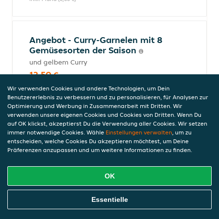
Angebot - Curry-Garnelen mit 8
Gemüsesorten der Saison
und gelbem Curry
13,50 €
inkl. Pfand (0,00 €)
Wir verwenden Cookies und andere Technologien, um Dein
Benutzererlebnis zu verbessern und zu personalisieren, für Analysen zur
Optimierung und Werbung in Zusammenarbeit mit Dritten. Wir
verwenden unsere eigenen Cookies und Cookies von Dritten. Wenn Du
Angebot - Lachs-Reispfanne
auf OK klickst, akzeptierst Du die Verwendung aller Cookies. Wir setzen
immer notwendige Cookies. Wähle
Einstellungen verwalten
, um zu
mit verschiedenem Gemüse und Honig-
entscheiden, welche Cookies Du akzeptieren möchtest, um Deine
Senf-Dip
Präferenzen anzupassen und um weitere Informationen zu finden.
12,90 €
inkl. Pfand (0,00 €)
OK
Online Essen Bestellen
Essentielle
Angebot - Gebackener Fisch Süß-